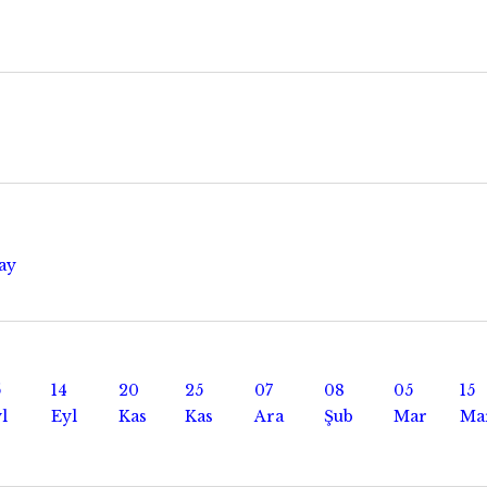
7
ay
5
14
20
25
07
08
05
15
l
Eyl
Kas
Kas
Ara
Şub
Mar
Ma