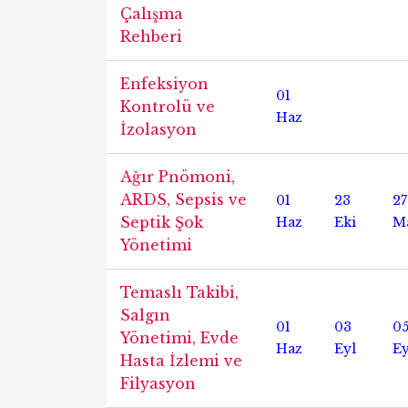
Çalışma
Rehberi
Enfeksiyon
01
Kontrolü ve
Haz
İzolasyon
Ağır Pnömoni,
ARDS, Sepsis ve
01
23
2
Septik Şok
Haz
Eki
M
Yönetimi
Temaslı Takibi,
Salgın
01
03
0
Yönetimi, Evde
Haz
Eyl
Ey
Hasta İzlemi ve
Filyasyon