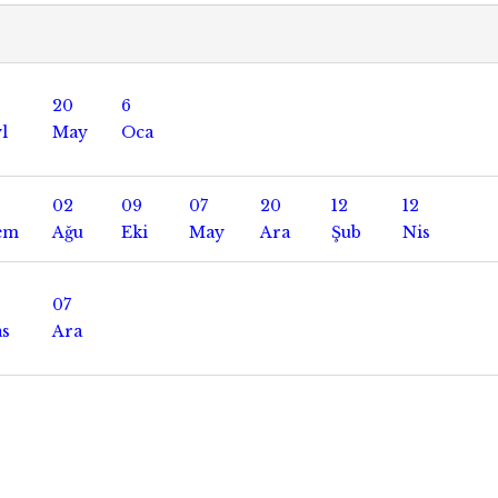
20
6
l
May
Oca
02
09
07
20
12
12
em
Ağu
Eki
May
Ara
Şub
Nis
07
as
Ara