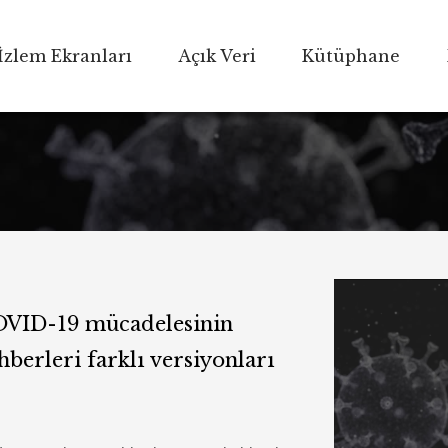
İzlem Ekranları
Açık Veri
Kütüphane
COVID-19 mücadelesinin
hberleri farklı versiyonları