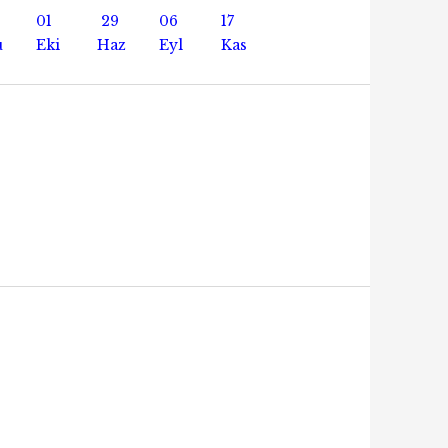
01
29
06
17
u
Eki
Haz
Eyl
Kas