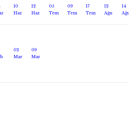
4
10
12
05
09
17
12
14
az
Haz
Haz
Tem
Tem
Tem
Ağu
Ağ
02
09
ub
Mar
Mar