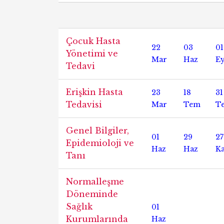
Çocuk Hasta
22
03
01
Yönetimi ve
Mar
Haz
Ey
Tedavi
Erişkin Hasta
23
18
31
Tedavisi
Mar
Tem
T
Genel Bilgiler,
01
29
27
Epidemioloji ve
Haz
Haz
K
Tanı
Normalleşme
Döneminde
Sağlık
01
Kurumlarında
Haz