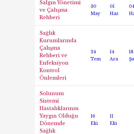
Salgın Yönetimi
30
01
0
ve Çalışma
May
Haz
H
Rehberi
Sağlık
Kurumlarında
Çalışma
24
14
18
Rehberi ve
Tem
Ara
Ş
Enfeksiyon
Kontrol
Önlemleri
Solunum
Sistemi
Hastalıklarının
Yaygın Olduğu
16
11
Dönemde
Eki
Eki
Sağlık