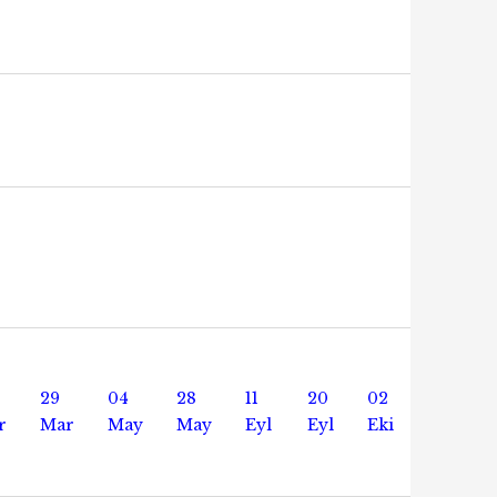
29
04
28
11
20
02
r
Mar
May
May
Eyl
Eyl
Eki