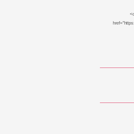
<
href=”http