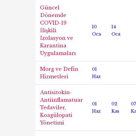
Güncel
Dönemde
COVID-19
10
14
İlişkili
Oca
Oca
İzolasyon ve
Karantina
Uygulamaları
Morg ve Defin
01
Hizmetleri
Haz
Antisitokin-
Antiinflamatuar
01
02
07
Tedaviler,
Haz
Kas
K
Koagülopati
Yönetimi