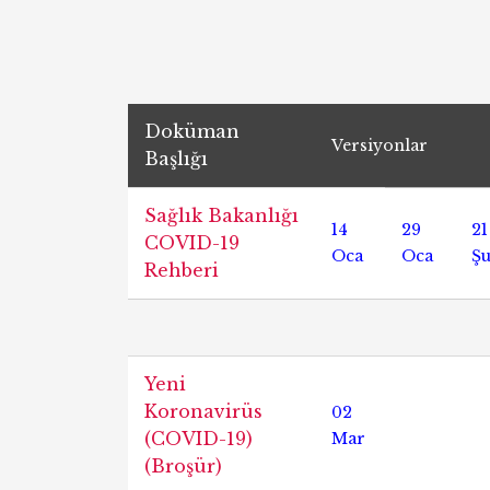
Doküman
Versiyonlar
Başlığı
Sağlık Bakanlığı
14
29
21
COVID-19
Oca
Oca
Ş
Rehberi
Yeni
Koronavirüs
02
(COVID-19)
Mar
(Broşür)