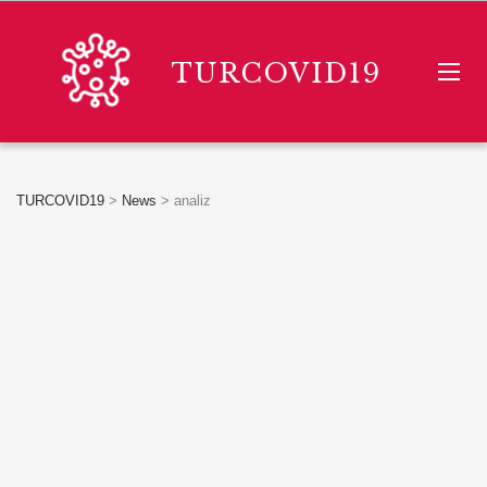
TURCOVID19
TURCOVID19
>
News
>
analiz