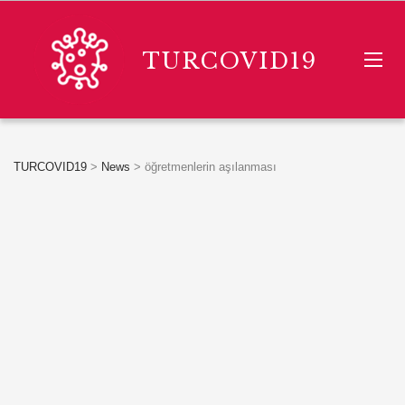
TURCOVID19
TURCOVID19
>
News
>
öğretmenlerin aşılanması