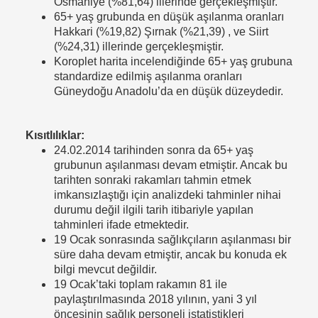
Osmaniye (%81,64) illerinde gerçekleşmiştir.
65+ yaş grubunda en düşük aşılanma oranları
Hakkari (%19,82) Şırnak (%21,39) , ve Siirt
(%24,31) illerinde gerçekleşmiştir.
Koroplet harita incelendiğinde 65+ yaş grubuna
standardize edilmiş aşılanma oranları
Güneydoğu Anadolu’da en düşük düzeydedir.
Kısıtlılıklar:
24.02.2014 tarihinden sonra da 65+ yaş
grubunun aşılanması devam etmiştir. Ancak bu
tarihten sonraki rakamları tahmin etmek
imkansızlaştığı için analizdeki tahminler nihai
durumu değil ilgili tarih itibariyle yapılan
tahminleri ifade etmektedir.
19 Ocak sonrasında sağlıkçıların aşılanması bir
süre daha devam etmiştir, ancak bu konuda ek
bilgi mevcut değildir.
19 Ocak’taki toplam rakamın 81 ile
paylaştırılmasında 2018 yılının, yani 3 yıl
öncesinin sağlık personeli istatistikleri