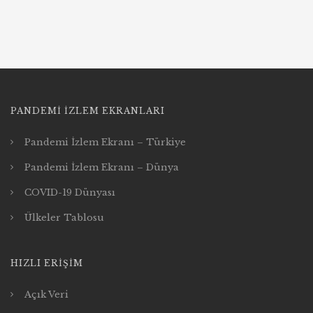
o
s
t
s
PANDEMI İZLEM EKRANLARI
n
Pandemi İzlem Ekranı – Türkiye
a
Pandemi İzlem Ekranı – Dünya
v
COVID-19 Dünyası
Ülkeler Tablosu
i
g
HIZLI ERIŞIM
a
Açık Veri