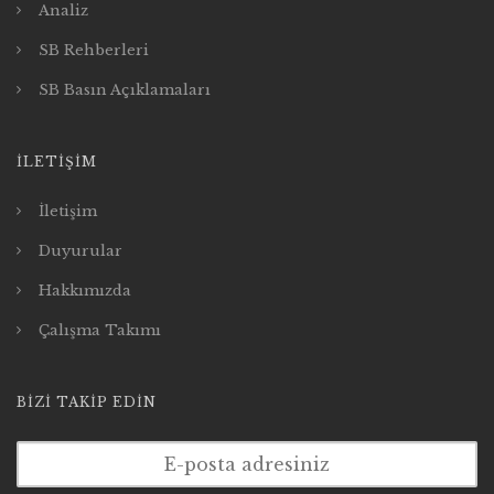
Analiz
t
SB Rehberleri
i
SB Basın Açıklamaları
o
İLETIŞIM
n
İletişim
Duyurular
Hakkımızda
Çalışma Takımı
BIZI TAKIP EDIN